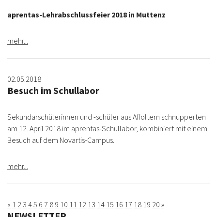
aprentas-Lehrabschlussfeier 2018 in Muttenz
mehr...
02.05.2018
Besuch im Schullabor
Sekundarschülerinnen und -schüler aus Affoltern schnupperten
am 12. April 2018 im aprentas-Schullabor, kombiniert mit einem
Besuch auf dem Novartis-Campus.
mehr...
«
1
2
3
4
5
6
7
8
9
10
11
12
13
14
15
16
17
18
19
20
»
NEWSLETTER