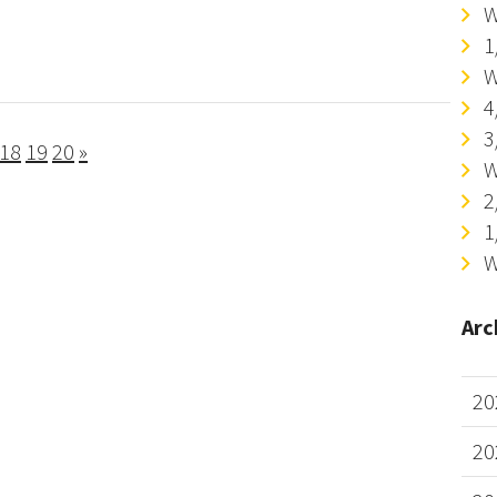
W
1
W
4
3
18
19
20
»
W
2
1
W
Arc
20
20