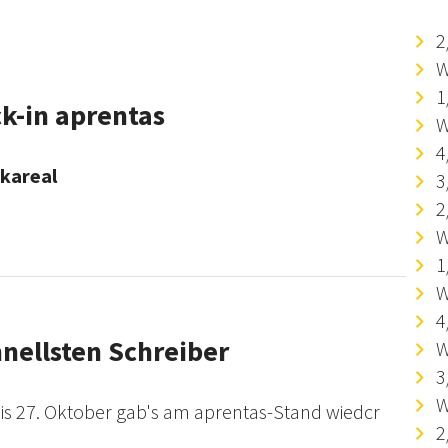
2
W
1
k-in aprentas
W
4
kareal
3
2
W
1
W
4
nellsten Schreiber
W
3
W
bis 27. Oktober gab's am aprentas-Stand wiedcr
2